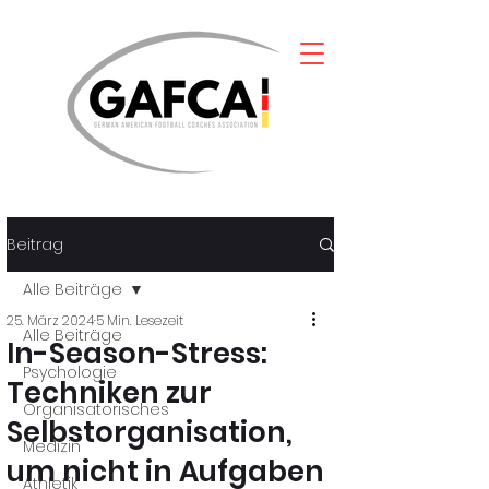
Beitrag
Alle Beiträge
25. März 2024
5 Min. Lesezeit
Alle Beiträge
In-Season-Stress:
Psychologie
Techniken zur
Organisatorisches
Selbstorganisation,
Medizin
um nicht in Aufgaben
Athletik