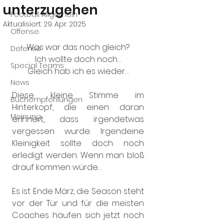
unterzugehen
Football Allgemein
Aktualisiert:
29. Apr. 2025
Offense
Was war das noch gleich?
Defense
Ich wollte doch noch…
Special Teams
Gleich hab ich es wieder…
News
Diese kleine Stimme im 
Buchempfehlungen
Hinterkopf, die einen daran 
Meinung
erinnert, dass irgendetwas 
vergessen wurde. Irgendeine 
Kleinigkeit sollte doch noch 
erledigt werden. Wenn man bloß 
drauf kommen würde…
Es ist Ende März, die Season steht 
vor der Tür und für die meisten 
Coaches häufen sich jetzt noch 