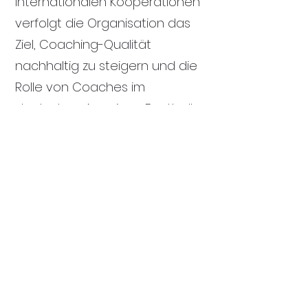
internationalen Kooperationen
verfolgt die Organisation das
Ziel, Coaching-Qualität
nachhaltig zu steigern und die
Rolle von Coaches im
deutschen American Football
sichtbar und wirksam zu
positionieren.
Die GAFCA steht für
Vernetzung,
Professionalisierung und eine
starke, gemeinsame Stimme im
Sinne des Sports.