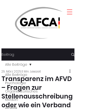
Beitrag
Alle Beiträge
29. März 2025
3 Min. Lesezeit
Alle Beiträge
Transparenz im AFVD
Psychologie
– Fragen zur
Organisatorisches
Stellenausschreibung
Medizin
oder wie ein Verband
Athletik