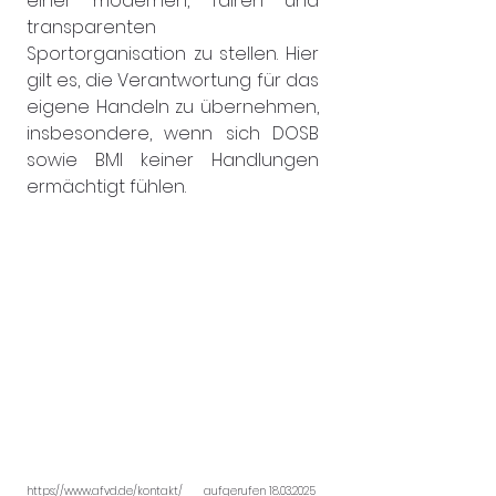
einer modernen, fairen und 
transparenten 
Sportorganisation zu stellen. Hier 
gilt es, die Verantwortung für das 
eigene Handeln zu übernehmen, 
insbesondere, wenn sich DOSB 
sowie BMI keiner Handlungen 
ermächtigt fühlen.
https://www.afvd.de/kontakt/
 	aufgerufen 18.03.2025 