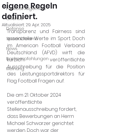
eigene Regeln
Football Allgemein
definiert.
Offense
Aktualisiert:
29. Apr. 2025
Defense
Transparenz und Fairness sind 
essenzielle Werte im Sport. Doch 
Special Teams
im American Football Verband 
News
Deutschland (AFVD) wirft die 
Buchempfehlungen
kürzlich veröffentlichte 
Ausschreibung für die Position 
Meinung
des Leistungssportdirektors für 
Flag Football Fragen auf.
Die am 21. Oktober 2024 
veröffentlichte 
Stellenausschreibung fordert, 
dass Bewerbungen an Herrn 
Michael Schwarzer gerichtet 
werden. Doch war der 